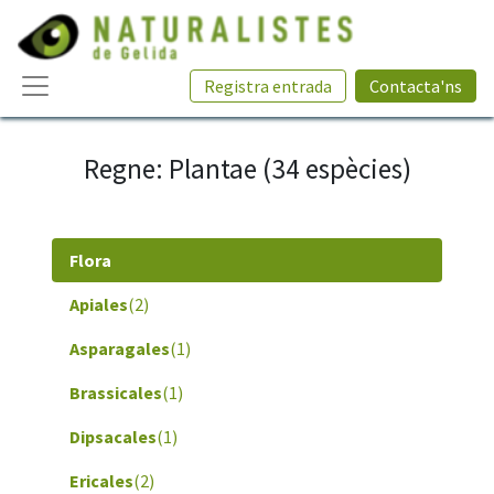
Registra entrada
Contacta'ns
Regne: Plantae (34 espècies)
Flora
Apiales
(2)
Asparagales
(1)
Brassicales
(1)
Dipsacales
(1)
Ericales
(2)