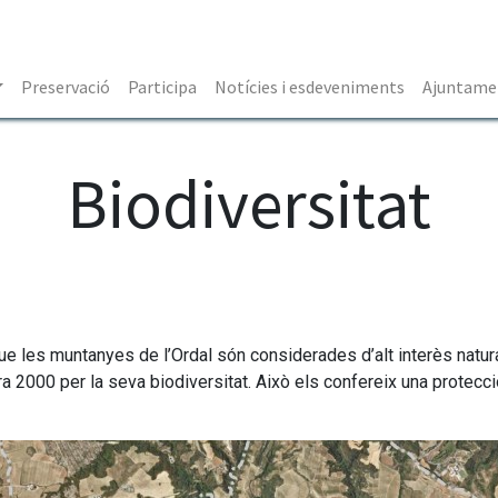
Preservació
Participa
Notícies i esdeveniments
Ajuntamen
Biodiversitat
 que les muntanyes de l’Ordal són considerades d’alt interès natur
ura 2000 per la seva biodiversitat. Això els confereix una protecc