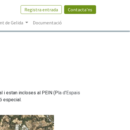
Registra entrada
Contacta'ns
t de Gelida
Documentació
al i estan incloses al PEIN (P
la d'Espais
ió especial.