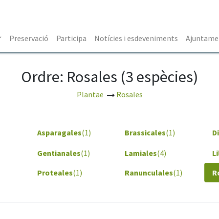
Preservació
Participa
Notícies i esdeveniments
Ajuntamen
Ordre: Rosales (3 espècies)
Plantae
Rosales
Asparagales
(1)
Brassicales
(1)
D
Gentianales
(1)
Lamiales
(4)
Li
Proteales
(1)
Ranunculales
(1)
R