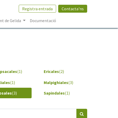
Registra entrada
Contacta'ns
t de Gelida
Documentació
ipsacales
(1)
Ericales
(2)
liales
(1)
Malpighiales
(3)
osales
(3)
Sapindales
(1)