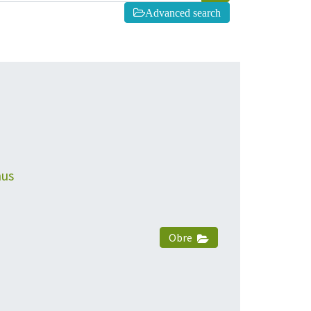
Advanced search
nus
Obre