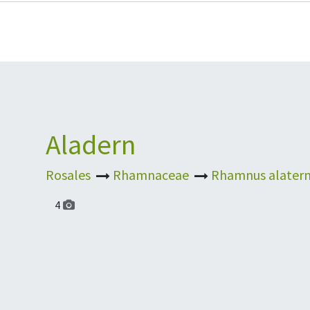
Aladern
Rosales
Rhamnaceae
Rhamnus alater
4