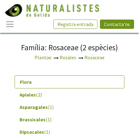
Registra entrada
Contacta'ns
Família: Rosaceae (2 espècies)
Plantae
Rosales
Rosaceae
Flora
Apiales
(2)
Asparagales
(1)
Brassicales
(1)
Dipsacales
(1)