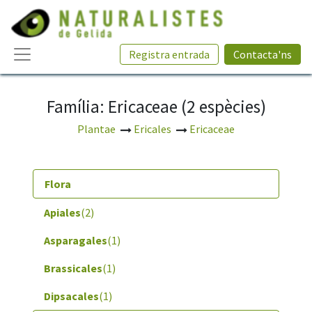
Registra entrada
Contacta'ns
Família: Ericaceae (2 espècies)
Plantae
Ericales
Ericaceae
Flora
Apiales
(2)
Asparagales
(1)
Brassicales
(1)
Dipsacales
(1)