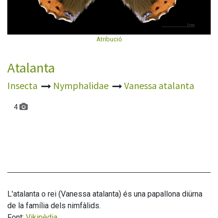
Atribució
Atalanta
Insecta
Nymphalidae
Vanessa atalanta
4
L'atalanta o rei (Vanessa atalanta) és una papallona diürna
de la família dels nimfàlids.
Font:
Vikipèdia