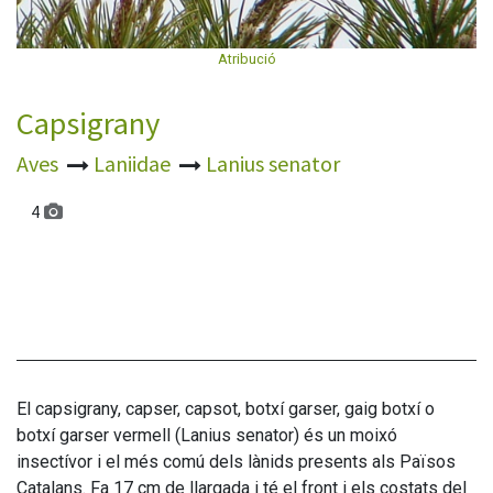
Atribució
Capsigrany
Aves
Laniidae
Lanius senator
4
El capsigrany, capser, capsot, botxí garser, gaig botxí o
botxí garser vermell (Lanius senator) és un moixó
insectívor i el més comú dels lànids presents als Països
Catalans. Fa 17 cm de llargada i té el front i els costats del