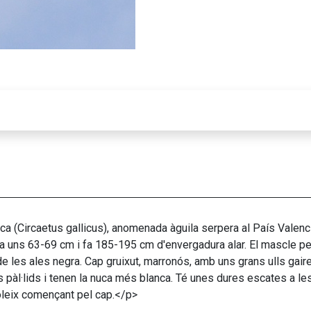
a (Circaetus gallicus), anomenada àguila serpera al País Valencià
a uns 63-69 cm i fa 185-195 cm d'envergadura alar. El mascle pes
a de les ales negra. Cap gruixut, marronós, amb uns grans ulls gaire
àl·lids i tenen la nuca més blanca. Té unes dures escates a les
leix començant pel cap.</p>