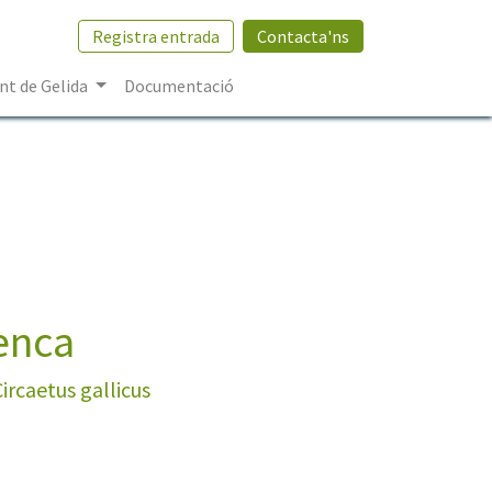
Registra entrada
Contacta'ns
t de Gelida
Documentació
enca
Circaetus gallicus