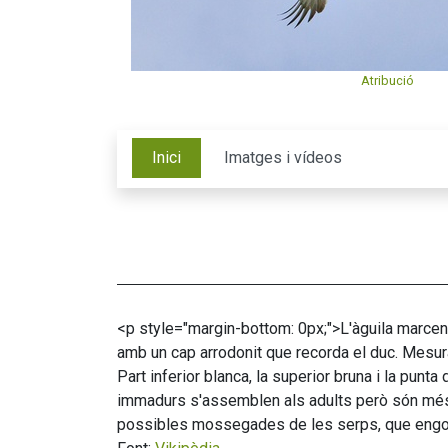
Atribució
Inici
Imatges i vídeos
<p style="margin-bottom: 0px;">L'àguila marcenc
amb un cap arrodonit que recorda el duc. Mesur
Part inferior blanca, la superior bruna i la punt
immadurs s'assemblen als adults però són més p
possibles mossegades de les serps, que engo