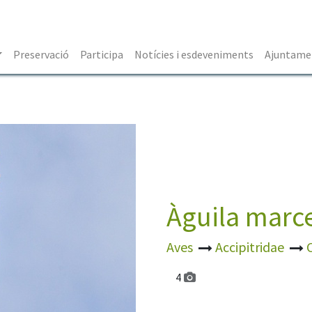
Preservació
Participa
Notícies i esdeveniments
Ajuntamen
Àguila marc
Aves
Accipitridae
4